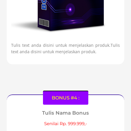
Tulis text anda disini untuk menjelaskan produk.Tulis
text anda disini untuk menjelaskan produk.
BONUS #4 :
Tulis Nama Bonus
Senilai Rp. 999.999,-