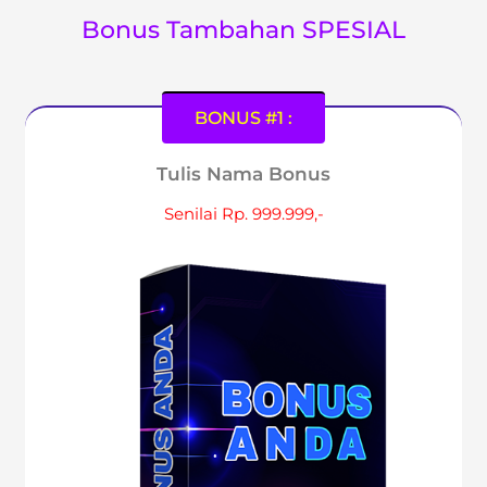
Bonus Tambahan SPESIAL
BONUS #1 :
Tulis Nama Bonus
Senilai Rp. 999.999,-