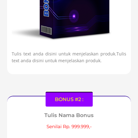
Tulis text anda disini untuk menjelaskan produk.Tulis
text anda disini untuk menjelaskan produk.
BONUS #2 :
Tulis Nama Bonus
Senilai Rp. 999.999,-