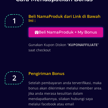
Beli NamaProduk dari Link di Bawah
1
Ini :
Beli NamaProduk + My Bonus
Gunakan Kupon Diskon “
KUPONAFFILIATE
”
saat checkout
Pengiriman Bonus
2
Setelah pembayaran anda terverifikasi, maka
bonus akan dikirimkan melalui member area.
Jika anda merasa kesulitan dalam
mendapatkannya, silakan hubungi saya
melalui facebook atau email