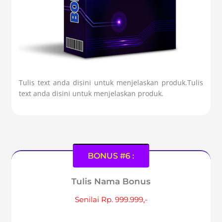
Tulis text anda disini untuk menjelaskan produk.Tulis
text anda disini untuk menjelaskan produk.
BONUS #6 :
Tulis Nama Bonus
Senilai Rp. 999.999,-