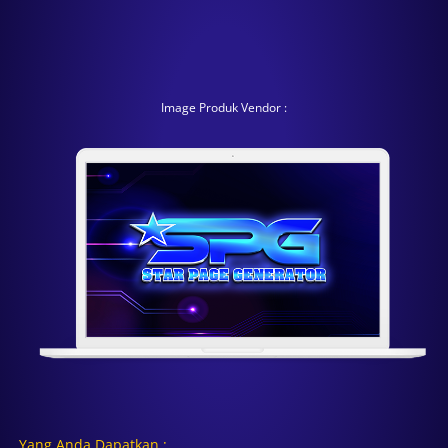
Image Produk Vendor :
Yang Anda Dapatkan :