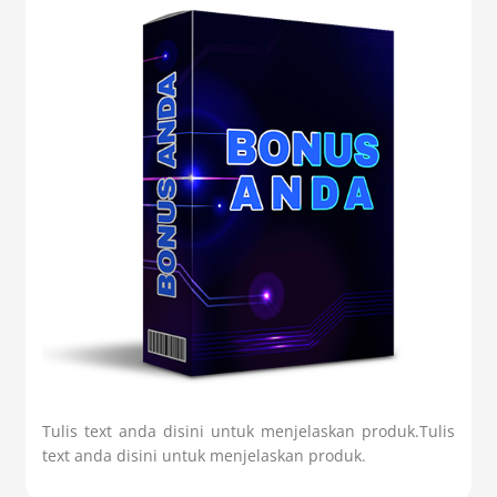
Tulis text anda disini untuk menjelaskan produk.Tulis
text anda disini untuk menjelaskan produk.